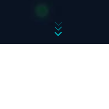
您是否曾想过摆脱创新束缚？
如果我们告诉您创新和功能安全可以
在 Linux 开源中无缝融合呢？
让我们一起来见证汽车软件的范式转