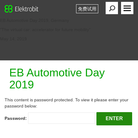
免费试用
Elektrobit
Primary
EB Automotive Day 2019, Germany
Menu
"The virtual car: accelerator for future mobility"
May 14, 2019
EB Automotive Day
2019
This content is password protected. To view it please enter your
password below:
Password: