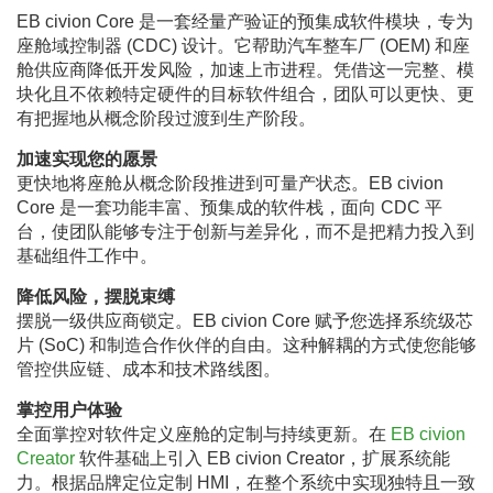
EB civion Core 是一套经量产验证的预集成软件模块，专为
座舱域控制器 (CDC) 设计。它帮助汽车整车厂 (OEM) 和座
舱供应商降低开发风险，加速上市进程。凭借这一完整、模
块化且不依赖特定硬件的目标软件组合，团队可以更快、更
有把握地从概念阶段过渡到生产阶段。
加速实现您的愿景
更快地将座舱从概念阶段推进到可量产状态。EB civion
Core 是一套功能丰富、预集成的软件栈，面向 CDC 平
台，使团队能够专注于创新与差异化，而不是把精力投入到
基础组件工作中。
降低风险，摆脱束缚
摆脱一级供应商锁定。EB civion Core 赋予您选择系统级芯
片 (SoC) 和制造合作伙伴的自由。这种解耦的方式使您能够
管控供应链、成本和技术路线图。
掌控用户体验
全面掌控对软件定义座舱的定制与持续更新。在
EB civion
Creator
软件基础上引入 EB civion Creator，扩展系统能
力。根据品牌定位定制 HMI，在整个系统中实现独特且一致