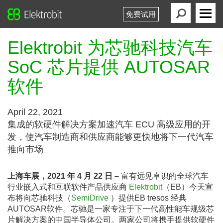
免费试用
Elektrobit
Primary
Menu
Elektrobit 为芯驰科技汽车
SoC 芯片提供 AUTOSAR
软件
April 22, 2021
集成的软硬件解决方案加速汽车 ECU 高级应用的开
发，使汽车制造商和供应商能够更快地将下一代汽车
推向市场
上海车展，
2021
年
4
月
22
日
–
富有远见卓识的全球汽车
行业嵌入式和互联软件产品供应商
Elektrobit
（EB）今天宣
布将向芯驰科技（
SemiDrive
）提供EB tresos 经典
AUTOSAR软件。芯驰是一家专注于下一代高性能车规级芯
片解决方案的中国半导体公司。两家公司将携手提供软硬件