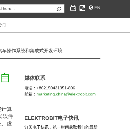
EN
我们
sor)、汽车操作系统和集成式开发环境
为汽车行业提供嵌入式互联软件和工程服务，经典自
的自
适应AUTOSAR操作系统，互联和安全、自动驾驶的
媒体联系
供应商。
电话：+862150431951-806
邮箱：
marketing.china@elektrobit.com
能计算
扩展软件
ELEKTROBIT电子快讯
统、虚
订阅电子快讯，第一时间获取我们的最新