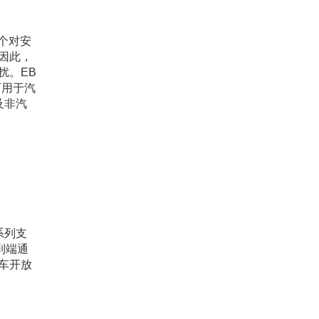
 是一个对安
因此，
扰。EB
证，可用于汽
及非汽
是一系列支
到端通
车开放