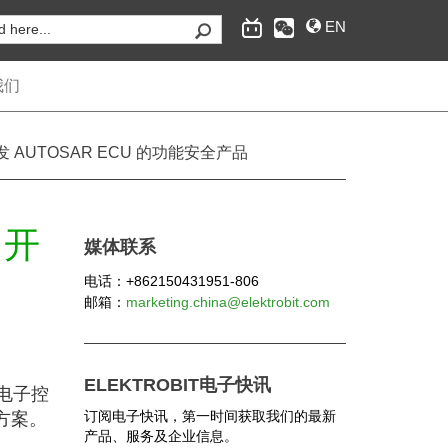
EN
我们
1508 开发 AUTOSAR ECU 的功能安全产品
为汽车行业提供嵌入式互联软件和工程服务，经典自
8 开
适应AUTOSAR操作系统，互联和安全、自动驾驶的
媒体联系
供应商。
电话：+862150431951-806
邮箱：
marketing.china@elektrobit.com
ELEKTROBIT电子快讯
的电子控
订阅电子快讯，第一时间获取我们的最新
决方案。
产品、服务及企业信息。