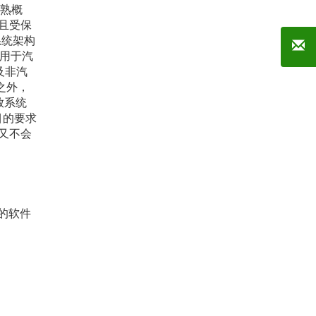
成熟概
且受保
系统架构
可用于汽
及非汽
之外，
开放系统
目的要求
又不会
分区的软件