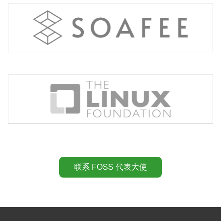
JasPar
The Japan Automotive Software Platform and Architecture
reliability, by standardization and common use of electro
 open-source projects to accelerate technology development a
联系 FOSS 代表大使
ource communities through financial and intellectual resources,
projects form the most ambitious and successful investment in the