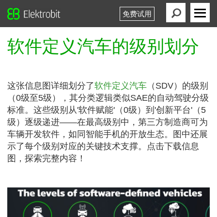
免费试用
Elektrobit
Primary
Menu
软件定义汽车的级别划分
这张信息图详细划分了
软件定义汽车
（SDV）的级别
（0级至5级），其分类逻辑类似SAE的自动驾驶分级
标准。这些级别从'软件赋能'（0级）到'创新平台'（5
级）逐级递进——在最高级别中，第三方制造商可为
车辆开发软件，如同智能手机的开放生态。图中还展
示了每个级别对应的关键技术支撑。点击下载信息
图，探索完整内容！