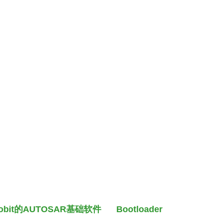
。
trobit的AUTOSAR基础软件
Bootloader