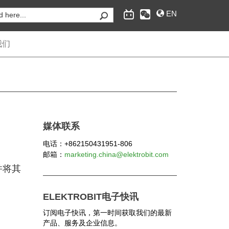
EN
我们
为汽车行业提供嵌入式互联软件和工程服务，经典自
适应AUTOSAR操作系统，互联和安全、自动驾驶的
媒体联系
供应商。
电话：+862150431951-806
邮箱：
marketing.china@elektrobit.com
并将其
ELEKTROBIT电子快讯
订阅电子快讯，第一时间获取我们的最新
产品、服务及企业信息。