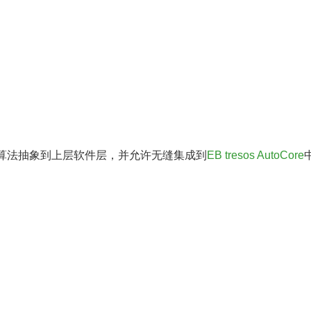
算法抽象到上层软件层，并允许无缝集成到
EB tresos AutoCore